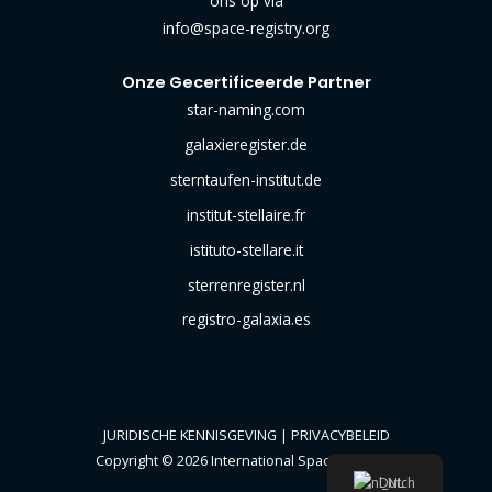
ons op via
info@space-registry.org
Onze Gecertificeerde Partner
star-naming.com
galaxieregister.de
sterntaufen-institut.de
institut-stellaire.fr
istituto-stellare.it
sterrenregister.nl
registro-galaxia.es
JURIDISCHE KENNISGEVING
|
PRIVACYBELEID
Copyright © 2026 International Space Registry
Dutch