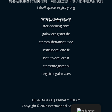
想要获取更多的相关信息，可以通过以下电子邮件联系到我们
info@space-registry.org
官方认证合作伙伴
star-naming.com
galaxieregister.de
sterntaufen-institut.de
institut-stellaire.fr
istituto-stellare.it
sterrenregister.nl
registro-galaxia.es
LEGAL NOTICE
|
PRIVACY POLICY
Copyright © 2026 International Space Registry
Chinese